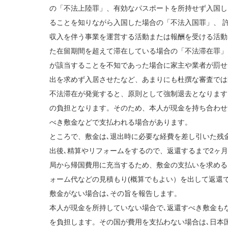
の「不法上陸罪」、有効なパスポートを所持せず入国し
ることを知りながら入国した場合の「不法入国罪」、 
収入を伴う事業を運営する活動または報酬を受ける活動
た在留期間を超えて滞在している場合の「不法滞在罪」
が該当することを不知であった場合に家主や業者が罰せ
出を求めず入居させたなど、あまりにも杜撰な審査では
不法滞在が発覚すると、原則として強制退去となります
の負担となります。そのため、本人が現金を持ち合わせ
べき敷金などで支払われる場合があります。
ところで、敷金は､退出時に必要な経費を差し引いた残
出後､精算やリフォームをするので、返還するまで2ヶ
局から帰国費用に充当するため、敷金の支払いを求める
ォーム代などの見積もり(概算でもよい）を出して返還
敷金がない場合は､その旨を報告します。
本人が現金を所持していない場合で､返還すべき敷金も
を負担します。その国が費用を支払わない場合は､日本