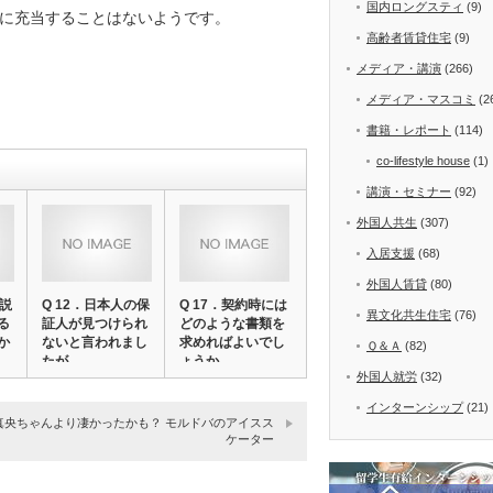
国内ロングスティ
(9)
に充当することはないようです。
高齢者賃貸住宅
(9)
メディア・講演
(266)
メディア・マスコミ
(2
書籍・レポート
(114)
co-lifestyle house
(1)
講演・セミナー
(92)
外国人共生
(307)
入居支援
(68)
外国人賃貸
(80)
の説
Q 12．日本人の保
Q 17．契約時には
異文化共生住宅
(76)
る
証人が見つけられ
どのような書類を
か
ないと言われまし
求めればよいでし
Ｑ＆Ａ
(82)
たが…
ょうか。
外国人就労
(32)
インターンシップ
(21)
真央ちゃんより凄かったかも？ モルドバのアイスス
ケーター