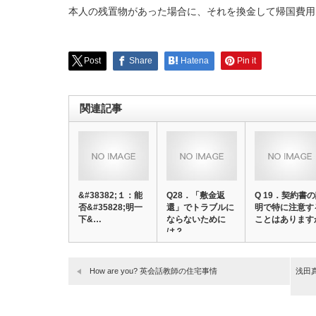
本人の残置物があった場合に、それを換金して帰国費用
Post
Share
Hatena
Pin it
関連記事
&#38382;１：能
Q28．「敷金返
Q 19．契約書
否&#35828;明一
還」でトラブルに
明で特に注意す
下&…
ならないために
ことはあります
は？
How are you? 英会話教師の住宅事情
浅田