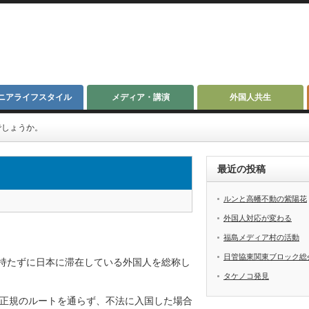
ニアライフスタイル
メディア・講演
外国人共生
でしょうか。
最近の投稿
ルンと高幡不動の紫陽花
外国人対応が変わる
福島メディア村の活動
日管協東関東ブロック総
を持たずに日本に滞在している外国人を総称し
タケノコ発見
正規のルートを通らず、不法に入国した場合