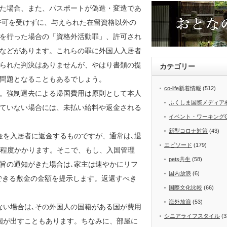
た場合、また、パスポートが偽造・変造であ
許可を受けずに、与えられた在留資格以外の
を行った場合の「資格外活動罪」、許可され
などがあります。これらの罪に外国人入居者
られた判決はありませんが、やはり書類の提
カテゴリー
問題となることもあるでしょう。
co-life新着情報
(512)
。強制退去による帰国費用は原則として本人
ふくしま国際メディア
ていない場合には、未払い給料や返金される
イベント・ワーキング
新型コロナ対策
(43)
金を入居者に返金するものですが、通常は､退
エピソード
(179)
月程度かかります。そこで、もし、入国管理
pets共生
(58)
旨の通知がきた場合は､家主は速やかにリフ
国内放浪
(6)
できる敷金の金額を提示します。返還すべき
国際文化比較
(66)
海外放浪
(53)
ない場合は､その外国人の国籍がある国が費用
シニアライフスタイル
(3
国が出すこともあります。ちなみに、部屋に