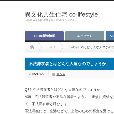
異文化共生住宅 co-lifestyle
不動産仲介会社“海外放浪社長”のブログです。
co-life新着情報
エピソード
シ
Ｑ＆Ａ
不法滞在者とはどんな人達なの
不法滞在者とはどんな人達なのでしょうか。
2005/12/22
Ｑ＆Ａ
Q39 不法滞在者とはどんな人達なのでしょうか。
A39 不法残留者や不法在留者のように、正規に資格
て、不法滞在者と呼びます。
不法滞在には、空港などで、上陸のための審査を受ける