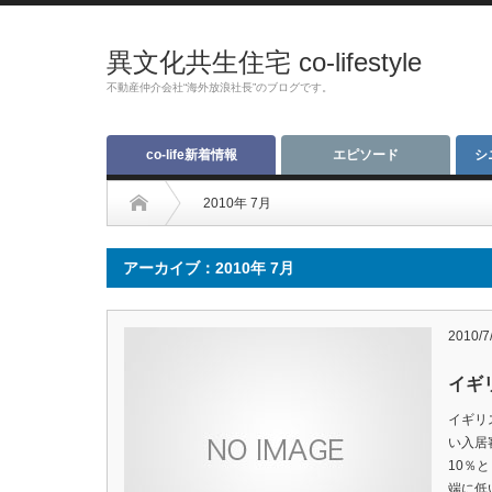
異文化共生住宅 co-lifestyle
不動産仲介会社“海外放浪社長”のブログです。
co-life新着情報
エピソード
シ
2010年 7月
アーカイブ：2010年 7月
2010/7
イギ
イギリ
い入居
10％
端に低