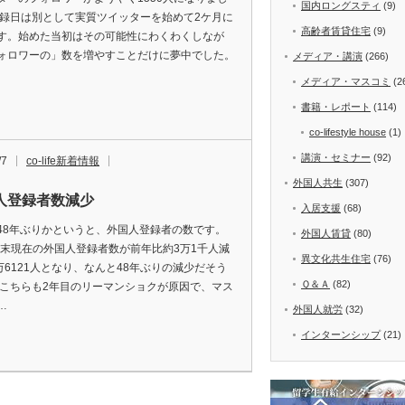
国内ロングスティ
(9)
登録日は別として実質ツイッターを始めて2ケ月に
高齢者賃貸住宅
(9)
す。始めた当初はその可能性にわくわくしなが
ォロワーの」数を増やすことだけに夢中でした。
メディア・講演
(266)
メディア・マスコミ
(2
書籍・レポート
(114)
co-lifestyle house
(1)
講演・セミナー
(92)
/7
co-life新着情報
外国人共生
(307)
人登録者数減少
入居支援
(68)
48年ぶりかというと、外国人登録者の数です。
外国人賃貸
(80)
9年末現在の外国人登録者数が前年比約3万1千人減
異文化共生住宅
(76)
8万6121人となり、なんと48年ぶりの減少だそう
Ｑ＆Ａ
(82)
 こちらも2年目のリーマンショクが原因で、マス
…
外国人就労
(32)
インターンシップ
(21)