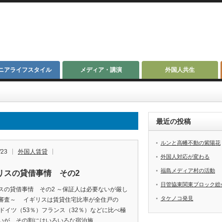
ニアライフスタイル
メディア・講演
外国人共生
最近の投稿
ルンと高幡不動の紫陽花
/23
外国人賃貸
外国人対応が変わる
福島メディア村の活動
リスの貸借事情 その2
日管協東関東ブロック総
スの貸借事情 その2 ～保証人は必要ないが厳し
タケノコ発見
審査～ イギリスは賃貸住宅比率が全住戸の
とドイツ（53％）フランス（32％）などに比べ極
いが、その割にはいろいろな宿泊施…