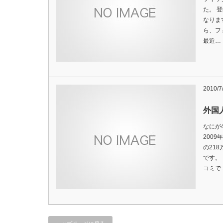
た。 
なりま
ら、フ
最近…
2010/7
外国
なにが
200
の21
です。
コミで