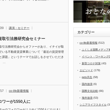
/20
講演・セミナー
カテゴリー
産取引法務研究会セミナー
co-life新着情報
(512)
取引法務研究会からオファーがあり、イチイが取
ふくしま国際メディア
でいる不動産賃貸事業について「最近の賃貸管理
イベント・ワーキング
と課題」というテーマでお話しをさせていただき
。 …
新型コロナ対策
(43)
エピソード
(179)
pets共生
(58)
国内放浪
(6)
/17
co-life新着情報
国際文化比較
(66)
海外放浪
(53)
ロワーが1550人に
シニアライフスタイル
(3
ターのフォロワーがようやく1550人になりまし