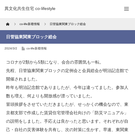
異文化共生住宅 co-lifestyle
Home
co-life新着情報
日管協東関東ブロック総会
日管協東関東ブロック総会
2024/3/2
co-life新着情報
コロナが2類から5類になり、会合の雰囲気も一転。
先程、日管協東関東ブロックの定例会と会員総会が明治記念館で
開催されました。
昨年も明治記念館でありましたが、今年は違ってました。参加人
数も増え、何よりも開放感が漂っていました。
冒頭挨拶をさせていただきましたが、せっかくの機会なので、東
京都支部で作成した賃貸住宅管理会社向けの「防災マニュアル」
の説明をしました。手応えは良かったと思います。それぞれが自
己・自社の災害体験を共有し、次の対策に生かす。早速、東関東