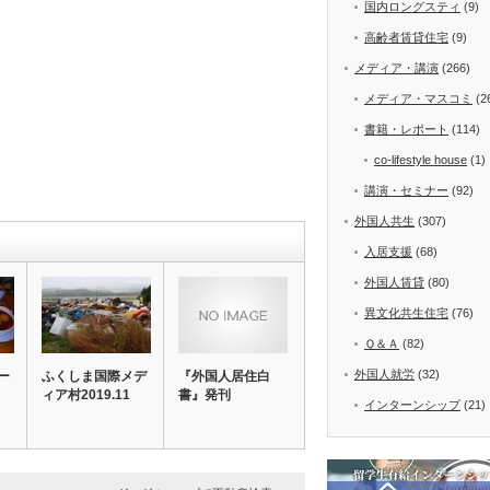
国内ロングスティ
(9)
高齢者賃貸住宅
(9)
メディア・講演
(266)
メディア・マスコミ
(2
書籍・レポート
(114)
co-lifestyle house
(1)
講演・セミナー
(92)
外国人共生
(307)
入居支援
(68)
外国人賃貸
(80)
異文化共生住宅
(76)
Ｑ＆Ａ
(82)
外国人就労
(32)
ー
ふくしま国際メデ
『外国人居住白
ィア村2019.11
書』発刊
インターンシップ
(21)