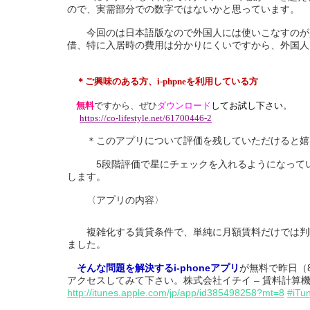
ので、実需部分での数字ではないかと思っています。
今回のは日本語版なので外国人には使いこなすのが
借、特に入居時の費用は分かりにくいですから、外
＊ご興味のある方、i-phpneを利用している方
無料
ですから、ぜひ
ダウンロード
してお試し下さい
。
https://co-lifestyle.net/61700446-2
＊このアプリについて評価を残していただけると嬉
5段階評価で星にチェックを入れるようになってい
します。
〈アプリの内容〉
複雑化する賃貸条件で、単純に月額賃料だけでは判
ました。
そんな問題を解決するi-phoneアプリ
が無料で昨日（
アクセスしてみて下さい。株式会社イチイ – 賃料計算機
http://itunes.apple.com/jp/app/id385498258?mt=8
#iTu