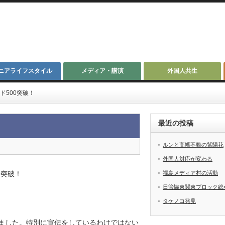
ニアライフスタイル
メディア・講演
外国人共生
ド500突破！
最近の投稿
ルンと高幡不動の紫陽花
外国人対応が変わる
0突破！
福島メディア村の活動
日管協東関東ブロック総
タケノコ発見
ました。特別に宣伝をしているわけではない