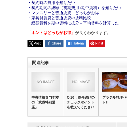
・契約時の費用を知りたい
・契約期間の総額（初期費用+期中賃料）を知りたい
・マンスリーと普通賃貸、どっちがお得
・家具付賃貸と普通賃貸の賃料比較
・総額賃料を期中賃料に按分→平均賃料を計算した
「ホントはどっちがお得」
が良くわかります。
Post
Share
Hatena
Pin it
関連記事
中央情報専門学校
Q 10．物件選びの
ブラジル料理パ
の「就職特別講
チェックポイント
トⅡ
座」
を教えてください