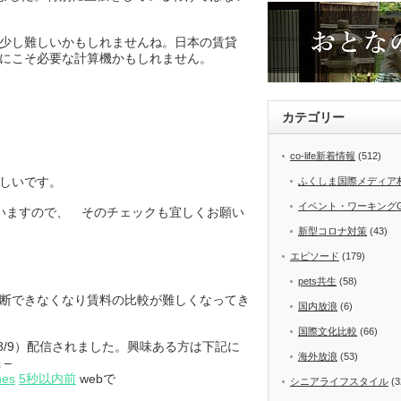
少し難しいかもしれませんね。日本の賃貸
国人にこそ必要な計算機かもしれません。
カテゴリー
co-life新着情報
(512)
しいです。
ふくしま国際メディア
イベント・ワーキング
ますので、 そのチェックも宜しくお願い
新型コロナ対策
(43)
エピソード
(179)
pets共生
(58)
断できなくなり
賃料の比較が難しくなってき
国内放浪
(6)
国際文化比較
(66)
8/9）配信されました。興味ある方は下記に
海外放浪
(53)
 –
nes
5秒以内前
webで
シニアライフスタイル
(3