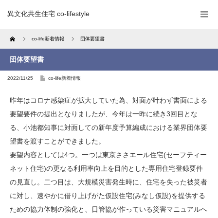
異文化共生住宅 co-lifestyle
Home
co-life新着情報
団体要望書
団体要望書
2022/11/25
co-life新着情報
昨年はコロナ感染症が拡大していた為、対面が叶わず書面による
要望要件の提出となりましたが、今年は一昨に続き3回目とな
る、小池都知事に対面しての新年度予算編成における業界団体要
望書を渡すことができました。
要望内容としては4つ。一つは東京ささエール住宅(セーフティー
ネット住宅)の更なる利用率向上を目的とした専用住宅登録要件
の見直し。二つ目は、大規模災害発生時に、住宅を失った被災者
に対し、速やかに借り上げがた仮設住宅(みなし仮設)を提供する
ための協力体制の強化と、日管協が作っている災害マニュアルへ