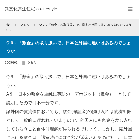
異文化共生住宅 co-lifestyle
Home
Ｑ＆Ａ
Q 9．「敷金」の取り扱いで、日本と外国に違いはあるのでしょう
か。
Q 9．「敷金」の取り扱いで、日本と外国に違いはあるのでしょ
うか。
2005/9/2
Ｑ＆Ａ
Q 9．「敷金」の取り扱いで、日本と外国に違いはあるのでしょ
うか。
A 9. 日本の敷金を単純に英語の「デポジット（敷金）」として
説明したのでは不十分です。
諸外国の賃貸借においても、敷金(保証金)の預け入れは債務担保
として一般的に行われていますので、外国人にも敷金を差し入れ
してもらうこと自体は理解が得られるでしょう。しかし、諸外国
における敷金は、退室時にほぼ全額が返金されるのに対し、日本