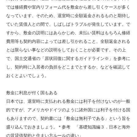
では修繕費や室内リフォーム代を敷金から差し引くケースが多く
なっています。そのため、退室時に全額返金されるものと期待し
ていた賃借人との間で、しばしばトラブルが発生しています。で
すから、敷金の説明にはあらかじめ、未払い賃料はもちろん修繕
費用等も契約内容によっては差し引かれること、全額返金される
とは限らない事などの説明をしておくことが必要です。その上
で、国土交通省の「原状回復に関するガイドライン※」を参考に
し、契約時に入居者の負担をどこまでとするか、などを確認して
おくとよいでしょう。
敷金に利息が付く国もある
日本では、退室時に支払われる敷金には利子を付けないのが一般
的ですが、アメリカやドイツのように諸外国には利子を付ける国
もありますので、契約書には「敷金は無利子である」という旨を
盛り込んでおきましょう。＊参考 「基礎知識編３．日本と海外
の賃貸借契約と住まい方ルールの違い」