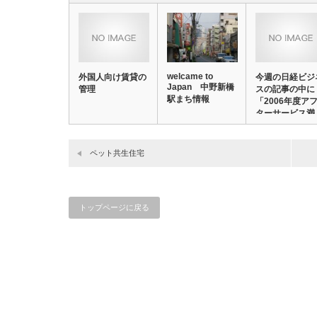
welcame to
外国人向け賃貸の
今週の日経ビジ
Japan 中野新橋
管理
スの記事の中に
駅まち情報
「2006年度ア
ターサービス満
足…
ペット共生住宅
トップページに戻る