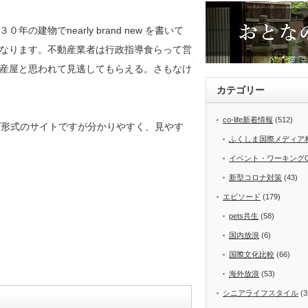
物でnearly brand new を書いて
なります。不動産業者は行政指導食らって営
産屋と思われて見逃してもらえる。さもなけ
カテゴリー
co-life新着情報
(512)
。ブログ形式のサイトですが分かりやすく、見やす
ふくしま国際メディア
イベント・ワーキング
新型コロナ対策
(43)
エピソード
(179)
pets共生
(58)
国内放浪
(6)
国際文化比較
(66)
海外放浪
(53)
シニアライフスタイル
(3