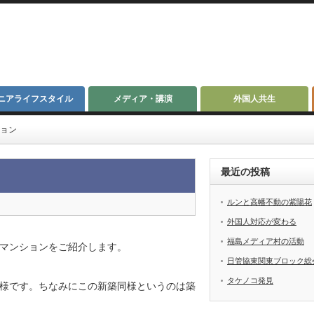
ニアライフスタイル
メディア・講演
外国人共生
ョン
最近の投稿
ルンと高幡不動の紫陽花
外国人対応が変わる
福島メディア村の活動
マンションをご紹介します。
日管協東関東ブロック総
タケノコ発見
様です。ちなみにこの新築同様というのは築