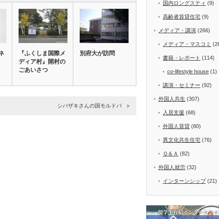
国内ロングスティ
(9)
高齢者賃貸住宅
(9)
メディア・講演
(266)
メディア・マスコミ
(2
ネ
『ふくしま国際メ
別府大が訪問
書籍・レポート
(114)
ディア村』開村の
フ
ごあいさつ
co-lifestyle house
(1)
講演・セミナー
(92)
外国人共生
(307)
シバザキさんの国モルドバ
入居支援
(68)
外国人賃貸
(80)
異文化共生住宅
(76)
Ｑ＆Ａ
(82)
外国人就労
(32)
インターンシップ
(21)