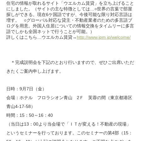
住宅の情報が取れるサイト「ウエルカム賃貸」を立ち上げること
にしました。（サイトの主な特徴としては…○世界の言葉で部屋
探しができる。現在6ケ国語ですが、今後可能な限り対応言語は
増す。 ○グローバル対応な貸主・不動産業者のための多言語ブ
ログを用意。外国人住居についての情報交換をタイムリーに多言
語でしかも全国ネットで行うことが可能。）
詳しくはこちら…ウエルカム賃貸→
http://www.jpm.jp/welcome/
＊完成説明会を下記のとおり行いますので、ぜひご出席いただ
きたくご案内申し上げます。
日時：9月7日（金）
会場：ホテル フロラシオン青山 2Ｆ 芙蓉の間（東京都港区
青山4-17-58）
時間：15：50～16：40
（当日は13：00より当会場で「ＩＴが変える！不動産の現場」
というセミナーを行っております。このセミナーの第4部（15：