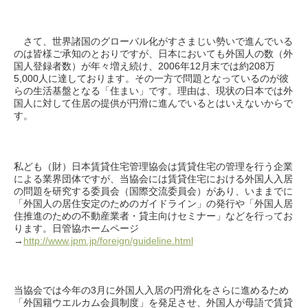
さて、世界諸国のグローバル化がすさまじい勢いで進んでいる
のは皆様ご承知のとおりですが、日本においても外国人の数（外
国人登録者数）が年々増え続け、2006年12月末では約208万
5,000人に達しております。その一方で問題となっているのが彼
らの生活基盤となる「住まい」です。理由は、現状の日本では外
国人に対して住居の提供が円滑に進んでいるとはいえないからで
す。
私ども（財）日本賃貸住宅管理協会は賃貸住宅の管理を行う企業
による業界団体ですが、当協会には賃貸住宅における外国人入居
の問題を研究する委員会（国際交流委員会）があり、いままでに
「外国人の居住安定のためのガイドライン」の発行や「外国人居
住推進のための不動産業者・貸主向けセミナー」などを行ってお
ります。日管協ホームページ
→
http://www.jpm.jp/foreign/guideline.html
当協会では今年の3月に外国人入居の円滑化をさらに進めるため
「外国籍ウエルカム会員制度」を発足させ、外国人が母語で賃貸