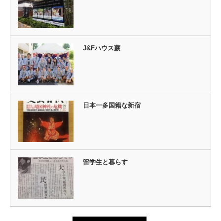
J&Fハウス蕨
日本一多国籍な新宿
留学生と暮らす