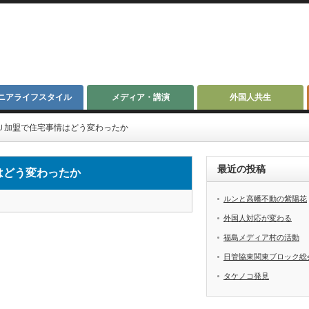
ニアライフスタイル
メディア・講演
外国人共生
Ｕ加盟で住宅事情はどう変わったか
最近の投稿
はどう変わったか
ルンと高幡不動の紫陽花
外国人対応が変わる
福島メディア村の活動
日管協東関東ブロック総
タケノコ発見