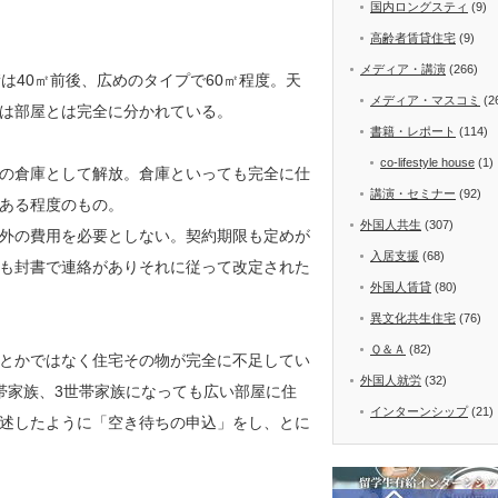
国内ロングスティ
(9)
高齢者賃貸住宅
(9)
メディア・講演
(266)
は40㎡前後、広めのタイプで60㎡程度。天
メディア・マスコミ
(2
は部屋とは完全に分かれている。
書籍・レポート
(114)
co-lifestyle house
(1)
の倉庫として解放。倉庫といっても完全に仕
講演・セミナー
(92)
ある程度のもの。
外国人共生
(307)
外の費用を必要としない。契約期限も定めが
入居支援
(68)
も封書で連絡がありそれに従って改定された
外国人賃貸
(80)
異文化共生住宅
(76)
Ｑ＆Ａ
(82)
とかではなく住宅その物が完全に不足してい
外国人就労
(32)
帯家族、3世帯家族になっても広い部屋に住
インターンシップ
(21)
述したように「空き待ちの申込」をし、とに