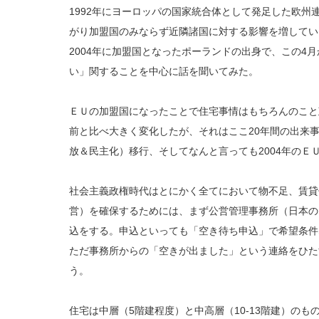
1992年にヨーロッパの国家統合体として発足した欧州
がり加盟国のみならず近隣諸国に対する影響を増してい
2004年に加盟国となったポーランドの出身で、この4月か
い」関することを中心に話を聞いてみた。
ＥＵの加盟国になったことで住宅事情はもちろんのこと
前と比べ大きく変化したが、それはここ20年間の出来事
放＆民主化）移行、そしてなんと言っても2004年のＥ
社会主義政権時代はとにかく全てにおいて物不足、賃貸
営）を確保するためには、まず公営管理事務所（日本の
込をする。申込といっても「空き待ち申込」で希望条件
ただ事務所からの「空きが出ました」という連絡をひた
う。
住宅は中層（5階建程度）と中高層（10-13階建）のも