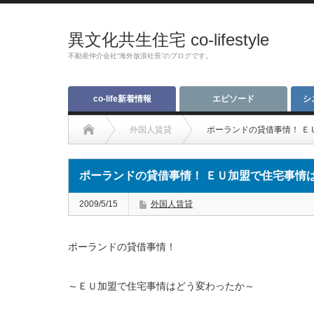
異文化共生住宅 co-lifestyle
不動産仲介会社“海外放浪社長”のブログです。
co-life新着情報
エピソード
シ
外国人賃貸
ポーランドの貸借事情！ Ｅ
ポーランドの貸借事情！ ＥＵ加盟で住宅事情
2009/5/15
外国人賃貸
ポーランドの貸借事情！
～ＥＵ加盟で住宅事情はどう変わったか～