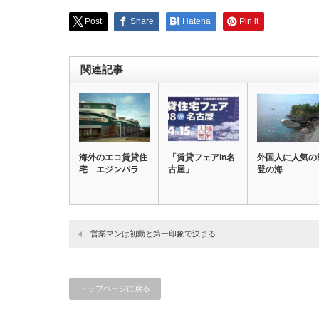
Post
Share
Hatena
Pin it
関連記事
海外のエコ賃貸住
「賃貸フェアin名
外国人に人気の
宅 エジンバラ
古屋」
登の海
営業マンは初動と第一印象で決まる
トップページに戻る