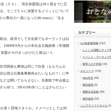
連合（ＥＵ）、現在加盟国は28ヶ国までに広
る。そこでＥＵに加盟するメリットについて
ら弊社の一員になったMr.maruに「住ま
カテゴリー
政治、経済そして文化面でもポーランドは以
co-life新着情報
(512)
。1989年9月からの非社会主義政権（市場開
ふくしま国際メディア
Ｕ加盟がそのきっかけだと彼はいう。
イベント・ワーキング
新型コロナ対策
(43)
住宅関係も事情は同じで住居（もちろん公
エピソード
(179)
旧公団公社募集事務所みたいなもの？）に申
pets共生
(58)
などは聞いてもらえない。先着順で申込後は
国内放浪
(6)
すら待つ。2年や3年待つことはざらだとい
国際文化比較
(66)
海外放浪
(53)
シニアライフスタイル
(3
のが多く団地スタイル。イメージとしては30