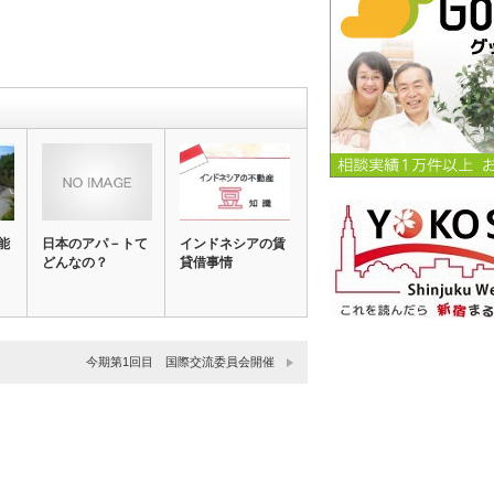
能
日本のアパ－トて
インドネシアの賃
どんなの？
貸借事情
今期第1回目 国際交流委員会開催