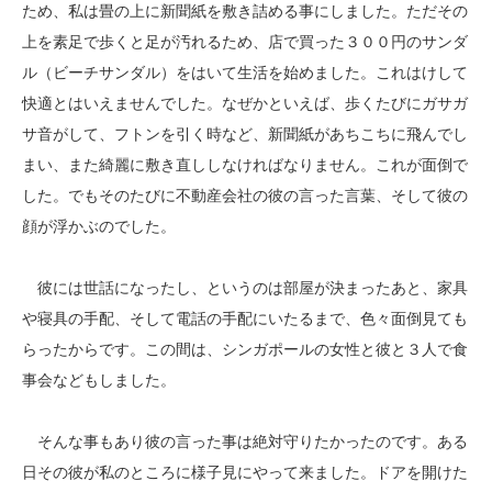
ため、私は畳の上に新聞紙を敷き詰める事にしました。ただその
上を素足で歩くと足が汚れるため、店で買った３００円のサンダ
ル（ビーチサンダル）をはいて生活を始めました。これはけして
快適とはいえませんでした。なぜかといえば、歩くたびにガサガ
サ音がして、フトンを引く時など、新聞紙があちこちに飛んでし
まい、また綺麗に敷き直ししなければなりません。これが面倒で
した。でもそのたびに不動産会社の彼の言った言葉、そして彼の
顔が浮かぶのでした。
彼には世話になったし、というのは部屋が決まったあと、家具
や寝具の手配、そして電話の手配にいたるまで、色々面倒見ても
らったからです。この間は、シンガポールの女性と彼と３人で食
事会などもしました。
そんな事もあり彼の言った事は絶対守りたかったのです。ある
日その彼が私のところに様子見にやって来ました。ドアを開けた