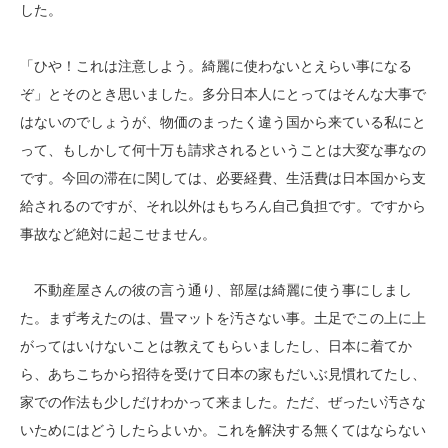
した。
「ひや！これは注意しよう。綺麗に使わないとえらい事になる
ぞ」とそのとき思いました。多分日本人にとってはそんな大事で
はないのでしょうが、物価のまったく違う国から来ている私にと
って、もしかして何十万も請求されるということは大変な事なの
です。今回の滞在に関しては、必要経費、生活費は日本国から支
給されるのですが、それ以外はもちろん自己負担です。ですから
事故など絶対に起こせません。
不動産屋さんの彼の言う通り、部屋は綺麗に使う事にしまし
た。まず考えたのは、畳マットを汚さない事。土足でこの上に上
がってはいけないことは教えてもらいましたし、日本に着てか
ら、あちこちから招待を受けて日本の家もだいぶ見慣れてたし、
家での作法も少しだけわかって来ました。ただ、ぜったい汚さな
いためにはどうしたらよいか。これを解決する無くてはならない