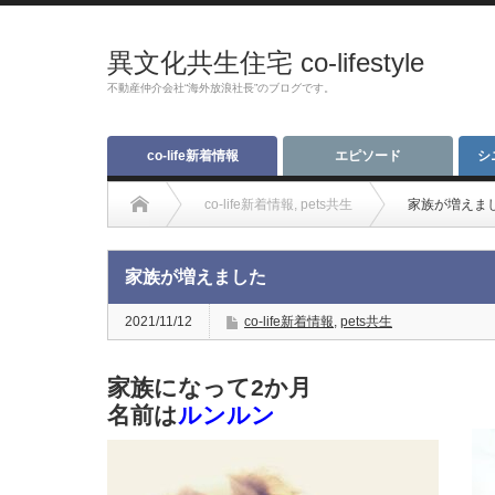
異文化共生住宅 co-lifestyle
不動産仲介会社“海外放浪社長”のブログです。
co-life新着情報
エピソード
シ
co-life新着情報
,
pets共生
家族が増えま
家族が増えました
2021/11/12
co-life新着情報
,
pets共生
家族になって2か月
名前は
ルンルン