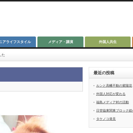
ニアライフスタイル
メディア・講演
外国人共生
した
最近の投稿
ルンと高幡不動の紫陽花
外国人対応が変わる
福島メディア村の活動
日管協東関東ブロック総
タケノコ発見