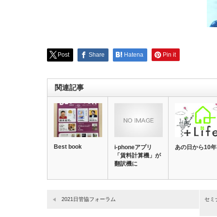
Post
Share
Hatena
Pin it
関連記事
Best book
i-phoneアプリ
あの日から10年
「賃料計算機」が
翻訳機に
2021日管協フォーラム
セミ