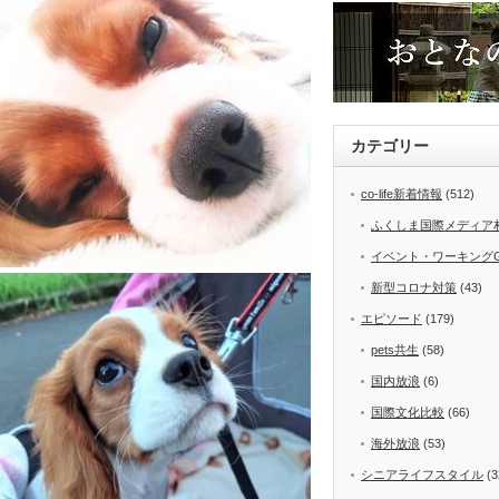
カテゴリー
co-life新着情報
(512)
ふくしま国際メディア
イベント・ワーキング
新型コロナ対策
(43)
エピソード
(179)
pets共生
(58)
国内放浪
(6)
国際文化比較
(66)
海外放浪
(53)
シニアライフスタイル
(3