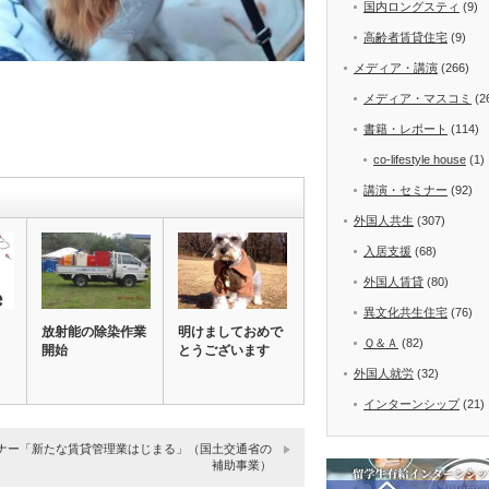
国内ロングスティ
(9)
高齢者賃貸住宅
(9)
メディア・講演
(266)
メディア・マスコミ
(2
書籍・レポート
(114)
co-lifestyle house
(1)
講演・セミナー
(92)
外国人共生
(307)
入居支援
(68)
外国人賃貸
(80)
異文化共生住宅
(76)
放射能の除染作業
明けましておめで
Ｑ＆Ａ
(82)
開始
とうございます
外国人就労
(32)
インターンシップ
(21)
ナー「新たな賃貸管理業はじまる」（国土交通省の
補助事業）