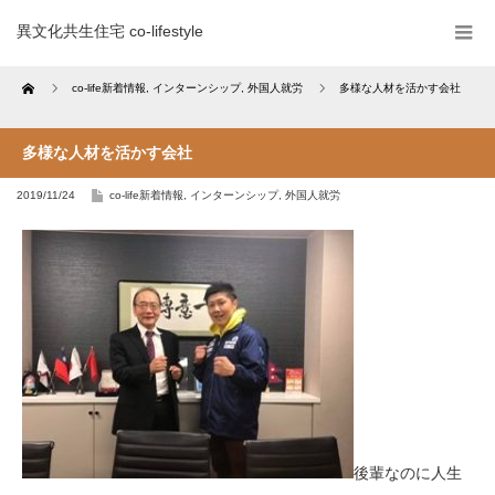
異文化共生住宅 co-lifestyle
Home
co-life新着情報
,
インターンシップ
,
外国人就労
多様な人材を活かす会社
多様な人材を活かす会社
2019/11/24
co-life新着情報
,
インターンシップ
,
外国人就労
後輩なのに人生