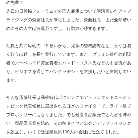
の先輩！
先日の日管協フォーラムで外国人雇用について講演頂いたアップ
ライジングの斎藤社長が来社しました。斎藤社長、まだ全然若い
のにその人生は波乱万ですし、行動力が凄すぎます。
社員と共に毎朝のゴミ拾いから、児童の登校誘導など、言うは易
く行うは難しを長年実行しています。また、グラミン銀行の創設
者でノーベル平和賞受賞者ムハマド・ユヌス氏などのも交流があ
り、ビジネスを通してバングラデシュを支援したいと奮闘してい
ます。
そんな斎藤社長は高校時代ボクシングでアトランタシドニーオリ
ンピック代表候補に選出されるほどのファイターで、ライト級で
プロボクサーにもなりました。でも健康食品販売でどん底を味わ
い、廃品回収業を始め、その後タイヤと出会いアップライジング
を設立し、いまでは従業員約100人の会社に仕立てました。