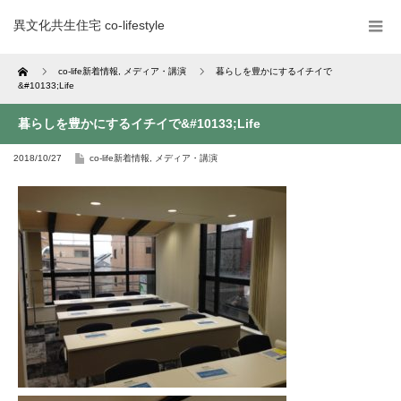
異文化共生住宅 co-lifestyle
Home
co-life新着情報
,
メディア・講演
暮らしを豊かにするイチイで
&#10133;Life
暮らしを豊かにするイチイで&#10133;Life
2018/10/27
co-life新着情報
,
メディア・講演