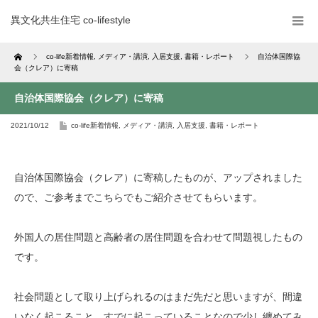
異文化共生住宅 co-lifestyle
Home
co-life新着情報
,
メディア・講演
,
入居支援
,
書籍・レポート
自治体国際協
会（クレア）に寄稿
自治体国際協会（クレア）に寄稿
2021/10/12
co-life新着情報
,
メディア・講演
,
入居支援
,
書籍・レポート
自治体国際協会（クレア）に寄稿したものが、アップされました
ので、ご参考までこちらでもご紹介させてもらいます。
外国人の居住問題と高齢者の居住問題を合わせて問題視したもの
です。
社会問題として取り上げられるのはまだ先だと思いますが、間違
いなく起こること、すでに起こっていることなので少し纏めてみ