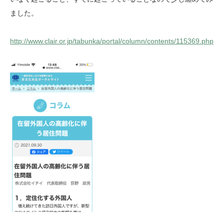
ました。
http://www.clair.or.jp/tabunka/portal/column/contents/115369.php