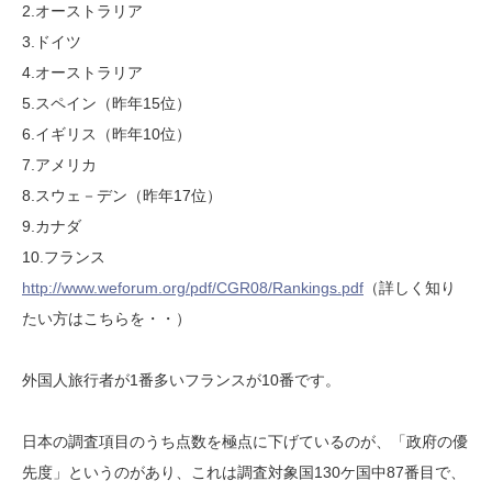
2.オーストラリア
3.ドイツ
4.オーストラリア
5.スペイン（昨年15位）
6.イギリス（昨年10位）
7.アメリカ
8.スウェ－デン（昨年17位）
9.カナダ
10.フランス
http://www.weforum.org/pdf/CGR08/Rankings.pdf
（詳しく知り
たい方はこちらを・・）
外国人旅行者が1番多いフランスが10番です。
日本の調査項目のうち点数を極点に下げているのが、「政府の優
先度」というのがあり、これは調査対象国130ケ国中87番目で、