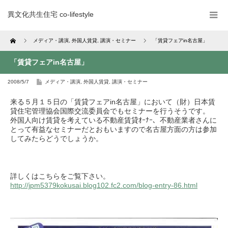
異文化共生住宅 co-lifestyle
Home
メディア・講演
,
外国人賃貸
,
講演・セミナー
「賃貸フェアin名古屋」
「賃貸フェアin名古屋」
2008/5/7
メディア・講演
,
外国人賃貸
,
講演・セミナー
来る５月１５日の「賃貸フェアin名古屋」において（財）日本賃
貸住宅管理協会国際交流委員会でもセミナーを行うそうです。
外国人向け賃貸を考えている不動産賃貸ｵｰﾅｰ、不動産業者さんに
とって有益なセミナーだとおもいますので名古屋方面の方は参加
してみたらどうでしょうか。
詳しくはこちらをご覧下さい。
http://jpm5379kokusai.blog102.fc2.com/blog-entry-86.html