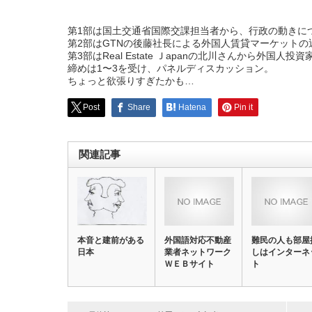
第1部は国土交通省国際交課担当者から、行政の動きに
第2部はGTNの後藤社長による外国人賃貸マーケットの
第3部はReal Estate Ｊapanの北川さんから外国人
締めは1〜3を受け、パネルディスカッション。
ちょっと欲張りすぎたかも…
Post
Share
Hatena
Pin it
関連記事
本音と建前がある
外国語対応不動産
難民の人も部屋
日本
業者ネットワーク
しはインターネ
ＷＥＢサイト
ト