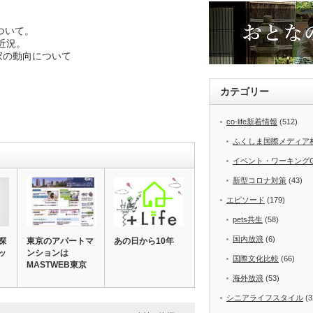
ついて。
近況。
投資家の動向について
カテゴリー
co-life新着情報
(512)
ふくしま国際メディア
イベント・ワーキング
新型コロナ対策
(43)
エピソード
(179)
pets共生
(58)
国内放浪
(6)
探
東京のアパートマ
あの日から10年
ッ
ンションは
国際文化比較
(66)
MASTWEB東京
海外放浪
(53)
シニアライフスタイル
(3