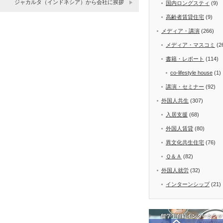
ジャカルタ（インドネシア）から会社に挨拶
国内ロングスティ
(9)
高齢者賃貸住宅
(9)
メディア・講演
(266)
メディア・マスコミ
(2
書籍・レポート
(114)
co-lifestyle house
(1)
講演・セミナー
(92)
外国人共生
(307)
入居支援
(68)
外国人賃貸
(80)
異文化共生住宅
(76)
Ｑ＆Ａ
(82)
外国人就労
(32)
インターンシップ
(21)