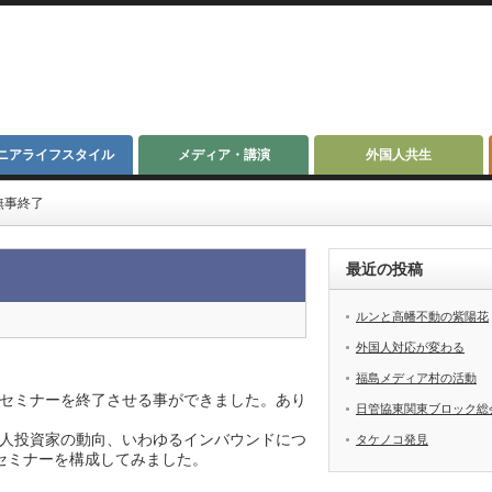
ニアライフスタイル
メディア・講演
外国人共生
無事終了
最近の投稿
ルンと高幡不動の紫陽花
外国人対応が変わる
福島メディア村の活動
セミナーを終了させる事ができました。あり
日管協東関東ブロック総
人投資家の動向、いわゆるインバウンドにつ
タケノコ発見
セミナーを構成してみました。