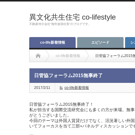
異文化共生住宅 co-lifestyle
不動産仲介会社“海外放浪社長”のブログです。
co-life新着情報
エピソード
シ
co-life新着情報
日管協フォーラム2015
日管協フォーラム2015無事終了
2017/2/11
co-life新着情報
日管協フォーラム2015無事終了！
私が担当する国際交流研究会にも多くの方が来場。無事
がとうございました。
今回のテーマは外国人賃貸だけでなく、活況著しい外国
いてフォーカスを当て三部+パネルディスカッションで
…