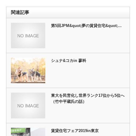
関連記事
第5回JPM&quot;夢の賃貸住宅&quot;…
シュナ&コカin 蓼科
東大を民営化し世界ランク17位から5位へ
（竹中平蔵氏の話）
賃貸住宅フェア2019in東京