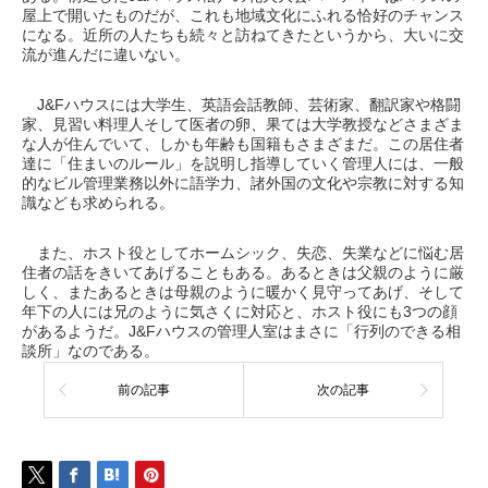
屋上で開いたものだが、これも地域文化にふれる恰好のチャンス
になる。近所の人たちも続々と訪ねてきたというから、大いに交
流が進んだに違いない。
J&Fハウスには大学生、英語会話教師、芸術家、翻訳家や格闘
家、見習い料理人そして医者の卵、果ては大学教授などさまざま
な人が住んでいて、しかも年齢も国籍もさまざまだ。この居住者
達に「住まいのルール」を説明し指導していく管理人には、一般
的なビル管理業務以外に語学力、諸外国の文化や宗教に対する知
識なども求められる。
また、ホスト役としてホームシック、失恋、失業などに悩む居
住者の話をきいてあげることもある。あるときは父親のように厳
しく、またあるときは母親のように暖かく見守ってあげ、そして
年下の人には兄のように気さくに対応と、ホスト役にも3つの顔
があるようだ。J&Fハウスの管理人室はまさに「行列のできる相
談所」なのである。
前の記事
次の記事