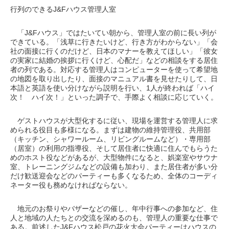
行列のできるJ&Fハウス管理人室
「J&Fハウス」ではたいてい朝から、管理人室の前に長い列が
できている。「浅草に行きたいけど、行き方がわからない」「会
社の面接に行くのだけど、日本のマナーを教えてほしい」「彼女
の実家に結婚の挨拶に行くけど、心配だ」などの相談をする居住
者の列である。対応する管理人はコンピューターを使って希望地
の地図を取り出したり、面接のマニュアル書を見せたりして、日
本語と英語を使い分けながら説明を行い、1人が終われば「ハイ
次！ ハイ次！」といった調子で、手際よく相談に応じていく。
ゲストハウスが大型化するに従い、現場を運営する管理人に求
められる役目も多様になる。まずは建物の維持管理役、共用部
（キッチン、シャワールーム、リビングルームなど）・専用部
（居室）の利用の指導役、そして居住者に快適に住んでもらうた
めのホスト役などがあるが、大型物件になると、娯楽室やサウナ
室、トレーニングジムなどの設備も加わり、また居住者が多い分
だけ歓送迎会などのパーティーも多くなるため、全体のコーディ
ネーター役も務めなければならない。
地元のお祭りやバザーなどの催し、年中行事への参加など、住
人と地域の人たちとの交流を深めるのも、管理人の重要な仕事で
ある。前述したJ&Fハウス松戸の花火大会パーティーはハウスの