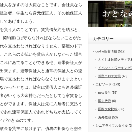
証人を探すのは大変なことです。会社員なら
担当者、学生なら身元保証人、その他保証人
してあげましょう。
を負う人のことです。賃貸借契約を結ぶと、
す。契約書には守らなければならないことがた
カテゴリー
代を支払わなければなりません。部屋のドア
co-life新着情報
(512)
。これらの支払いを賃借人がしなかった場合
ふくしま国際メディア
これにあてることができる他、連帯保証人が
イベント・ワーキング
出来ます。連帯保証人と通常の保証人との違
新型コロナ対策
(43)
場で支払わなければならなくなりますよとい
エピソード
(179)
なかったときは、貸主は賃借人にも連帯保証
pets共生
(58)
者がいくら大金持ちだったとしても家賃をし
国内放浪
(6)
とができます。保証人は先に入居者に支払う
国際文化比較
(66)
であれ連帯保証人であれどちらか支払ってく
海外放浪
(53)
とができるのです。
シニアライフスタイル
(3
敷金を貸主に預けます。債務の担保なら敷金