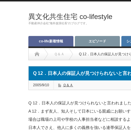
異文化共生住宅 co-lifestyle
不動産仲介会社“海外放浪社長”のブログです。
co-life新着情報
エピソード
シ
Ｑ＆Ａ
Q 12．日本人の保証人が見つ
Q 12．日本人の保証人が見つけられないと言
2005/9/10
Ｑ＆Ａ
Q 12．日本人の保証人が見つけられないと言われまし
A 12．まず友人、知人そして日本にいる親戚にお願い
場合は職場の上司や学校の人事担当者などに相談するよ
日本人でさえ、他人に多くの義務を強いる連帯保証人を