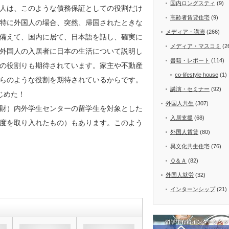
国内ロングスティ
(9)
人は、このような債務保証としての役割だけ
高齢者賃貸住宅
(9)
特に外国人の場合、突然、帰国されたときな
メディア・講演
(266)
備えて、国内に居て、日本語を話し、確実に
メディア・マスコミ
(2
外国人の入居者に日本の生活について説明し
書籍・レポート
(114)
の役割りも期待されています。家主や不動産
co-lifestyle house
(1)
らのような役割を期待されているからです。
講演・セミナー
(92)
じめた！
外国人共生
(307)
財）内外学生センターの留学生を対象とした
入居支援
(68)
度を取り入れたもの）もあります。このよう
外国人賃貸
(80)
異文化共生住宅
(76)
Ｑ＆Ａ
(82)
外国人就労
(32)
インターンシップ
(21)