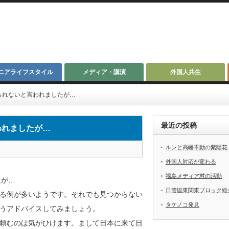
ニアライフスタイル
メディア・講演
外国人共生
けられないと言われましたが…
最近の投稿
われましたが…
ルンと高幡不動の紫陽花
外国人対応が変わる
福島メディア村の活動
たが…
日管協東関東ブロック総
する例が多いようです。それでも見つからない
タケノコ発見
うアドバイスしてみましょう。
頼むのは気がひけます。まして日本に来て日