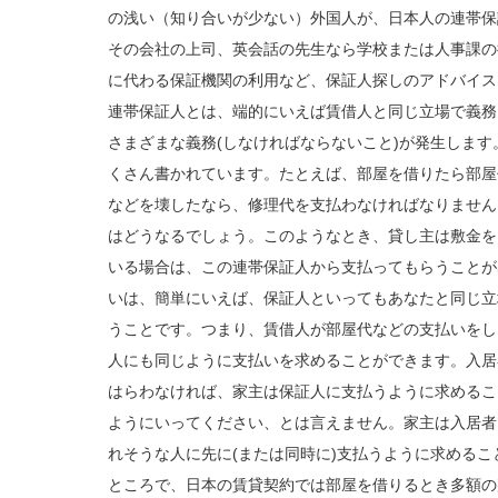
の浅い（知り合いが少ない）外国人が、日本人の連帯保
その会社の上司、英会話の先生なら学校または人事課の
に代わる保証機関の利用など、保証人探しのアドバイス
連帯保証人とは、端的にいえば賃借人と同じ立場で義務
さまざまな義務(しなければならないこと)が発生しま
くさん書かれています。たとえば、部屋を借りたら部屋
などを壊したなら、修理代を支払わなければなりません
はどうなるでしょう。このようなとき、貸し主は敷金を
いる場合は、この連帯保証人から支払ってもらうことが
いは、簡単にいえば、保証人といってもあなたと同じ立
うことです。つまり、賃借人が部屋代などの支払いをし
人にも同じように支払いを求めることができます。入居
はらわなければ、家主は保証人に支払うように求めるこ
ようにいってください、とは言えません。家主は入居者
れそうな人に先に(または同時に)支払うように求めるこ
ところで、日本の賃貸契約では部屋を借りるとき多額の