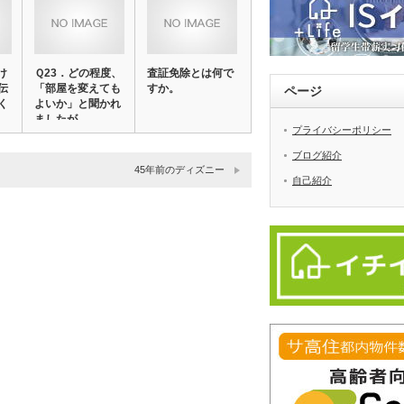
け
Ｑ23．どの程度、
査証免除とは何で
伝
「部屋を変えても
すか。
ページ
く
よいか」と聞かれ
ましたが…
プライバシーポリシー
ブログ紹介
45年前のディズニー
自己紹介