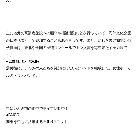
ん。
主に地元の高齢者施設への顧問や福祉活動などを行っていて、海外文化交流
の日本代表として参加することもあるそうです。また、いわき民謡如水会の
子供達は、東北や全国の民謡コンクールで上位入賞を毎年果たす実力派で
す。
●広野町バンドDolly
震災後に、いわきの人たちを笑顔にしたいとバンドを結成した、女性ボーカ
ルのトリオバンド。
主にいわき市の街中でライブ活動中！
●FAiCO
関東を中心に活動するPOPSユニット。