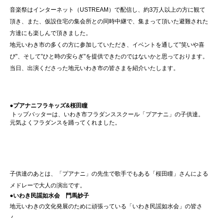
音楽祭はインターネット（USTREAM）で配信し、約3万人以上の方に観て
頂き、また、仮設住宅の集会所との同時中継で、集まって頂いた避難された
方達にも楽しんで頂きました。
地元いわき市の多くの方に参加していただき、イベントを通して”笑いや喜
び”、そして”ひと時の安らぎ”を提供できたのではないかと思っております。
当日、出演くださった地元いわき市の皆さまを紹介いたします。
●プアナニフラキッズ&桜田瞳
トップバッターは、いわき市フラダンススクール「プアナニ」の子供達。
元気よくフラダンスを踊ってくれました。
子供達のあとは、「プアナニ」の先生で歌手でもある「桜田瞳」さんによる
メドレーで大人の演出です。
●
いわき民謡如水会 門馬妙子
地元いわきの文化発展のために頑張っている「いわき民謡如水会」の皆さ