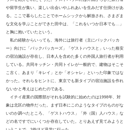
や留学生が集い、楽しい出会いやふれあいを生みだす仕掛けがあ
る。ここで暮らしたことでホームシックから解放され、さまざま
な文化を学ぶことができた田中は、「これをいつか日本でも…」
と胸に抱いていたという。
私の経験からいっても、海外には旅行者（主にバックパッカ
ー）向けに「バックパッカーズ」「ゲストハウスと」いった格安
の宿泊施設が存在し、日本人を含めた多くの外国人旅行者が利用
している。共同キッチン・共同トイレが一般的で、建物はそこそ
こ古く、あまり「キレイ」とか「オシャレ」といった印象ではな
かった。それらをヒントに、東京でも新タイプの宿泊施設を作れ
ないかと考えはじめたのである。
イチイ産業の国際部がそれを試験的に始めたのは1998年、対
象は北区の物件だった。まず日本にこのようなタイプのものがな
いのか調べたところ、「ゲストハウス」「外（国）人ハウス」な
どの名ですでにいくつか存在していた。とりあえず見てみようと
いうことで、2件ほど見学に行った。