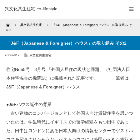
異文化共生住宅 co-lifestyle
Home
異文化共生住宅
「J&F（Japanese & Foreigner）ハウス」の取り組み そ
の2
「J&F（Japanese & Foreigner）ハウス」の取り組み その2
2006/4/17
異文化共生住宅
住宅No55号 3月号 「外国人居住の現状と課題」（社団法人日
本住宅協会の機関誌）に掲載された記事です。 筆者は
J&F（Japanese & Foreigner）ハウス
●J&Fハウス誕生の背景
古い建物のコンバージョンとして外国人向け賃貸住宅を思いつ
いたのは、学生時代にイギリスでの留学経験をもつ田中であっ
た。田中はロンドンにある日本人向けの情報センターでゲストハ
ウスを紹介されたそうだ。ゲストハウスには外国からきた旅行者